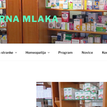
RNA MLAKA
 stranke
Homeopatija
Program
Novice
Ko