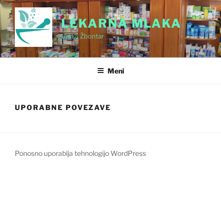
Skoči
na
LEKARNA MLAKA
vsebino
Urška Žbontar
Meni
UPORABNE POVEZAVE
Ponosno uporablja tehnologijo WordPress