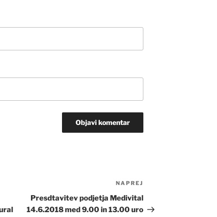
NAPREJ
Naslednji
prispevek
Presdtavitev podjetja Medivital
ural
14.6.2018 med 9.00 in 13.00 uro