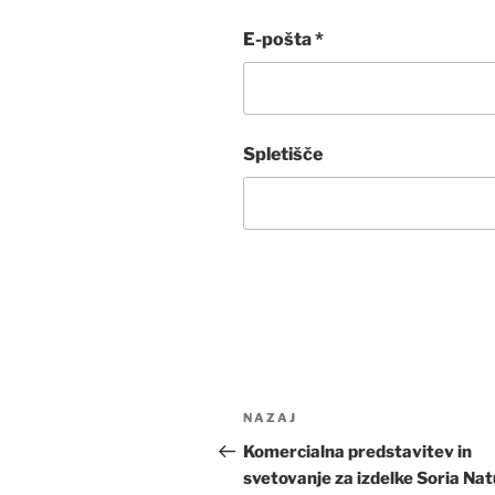
E-pošta
*
Spletišče
Navigacija
Prejšnji
NAZAJ
prispevka
prispevek
Komercialna predstavitev in
svetovanje za izdelke Soria Nat