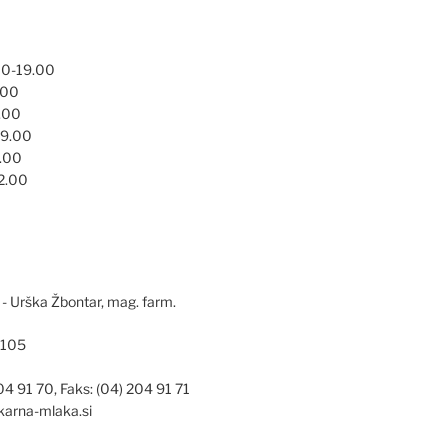
S
00-19.00
.00
.00
19.00
9.00
2.00
- Urška Žbontar, mag. farm.
 105
04 91 70, Faks: (04) 204 91 71
ekarna-mlaka.si