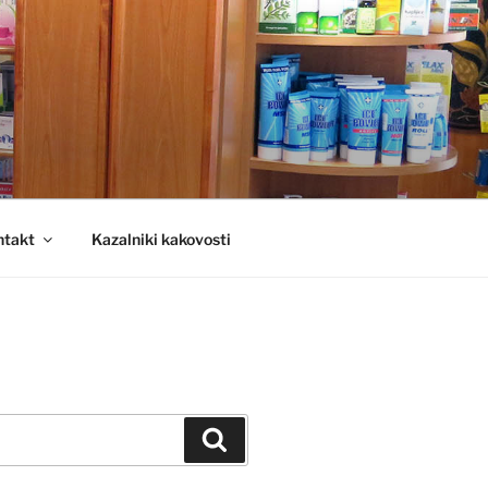
ntakt
Kazalniki kakovosti
Iskanje