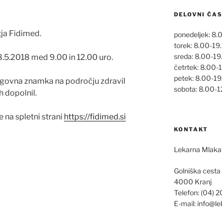
DELOVNI ČA
tja Fidimed.
ponedeljek: 8.
torek: 8.00-19
sreda: 8.00-19
.5.2018 med 9.00 in 12.00 uro.
četrtek: 8.00-
petek: 8.00-1
lagovna znamka na področju zdravil
sobota: 8.00-1
h dopolnil.
e na spletni strani
https://fidimed.si
KONTAKT
Lekarna Mlaka 
Golniška cesta
4000 Kranj
Telefon: (04) 2
E-mail: info@l